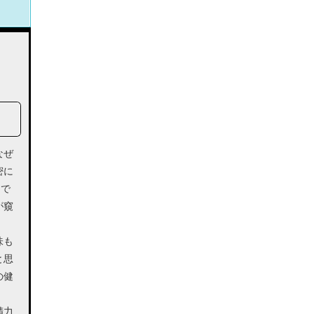
なぜ
密に
％で
が窺
味も
と思
の健
精力