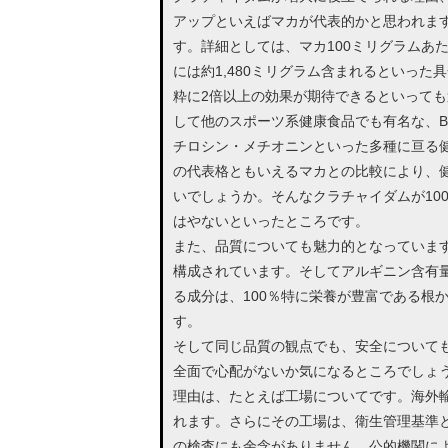
アップといえばマカが代表的かと思われま
す。詳細としては、マカ100ミリグラムあ
には約1,480ミリグラム含まれるといっ
粋に2倍以上の効果が期待できるといって
して他のスポーツ系健康食品でも有名な、B
チロシン・メチオニンといった多種に亘る
の代表格ともいえるマカとの比較により、
いでしょうか。そんなクラチャイダムが10
はやないといったところです。
また、品質についても魅力的となっていま
構成されています。そしてアルギニン含有
る成分は、100％特に栄養が豊富である根
す。
そして同じ品質の観点でも、安全について
全面で心配がないか気になるところでしょ
理由は、たとえば工場についてです。海外
れます。さらにその工場は、衛生管理基準と
の検査にも余念がありません。公的機関に