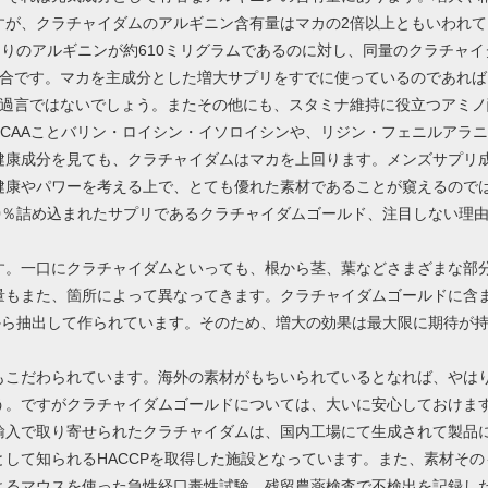
すが、クラチャイダムのアルギニン含有量はマカの2倍以上ともいわれて
たりのアルギニンが約610ミリグラムであるのに対し、同量のクラチャイ
た具合です。マカを主成分とした増大サプリをすでに使っているのであれ
も過言ではないでしょう。またその他にも、スタミナ維持に役立つアミノ
CAAことバリン・ロイシン・イソロイシンや、リジン・フェニルアラ
健康成分を見ても、クラチャイダムはマカを上回ります。メンズサプリ
健康やパワーを考える上で、とても優れた素材であることが窺えるので
0％詰め込まれたサプリであるクラチャイダムゴールド、注目しない理
す。一口にクラチャイダムといっても、根から茎、葉などさまざまな部
量もまた、箇所によって異なってきます。クラチャイダムゴールドに含
から抽出して作られています。そのため、増大の効果は最大限に期待が
もこだわられています。海外の素材がもちいられているとなれば、やは
う。ですがクラチャイダムゴールドについては、大いに安心しておけま
輸入で取り寄せられたクラチャイダムは、国内工場にて生成されて製品
して知られるHACCPを取得した施設となっています。また、素材その
よるマウスを使った急性経口毒性試験、残留農薬検査で不検出を記録し