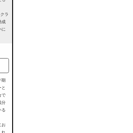
たクラ
効成
いに
が期
ーと
合で
成分
いる
にお
しれ