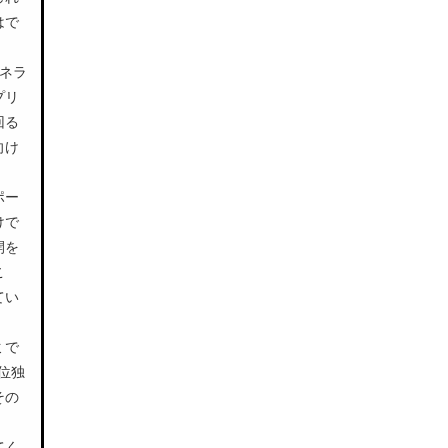
はで
ネラ
プリ
回る
向け
ポー
けで
開を
こ
てい
ミで
位独
その
てく