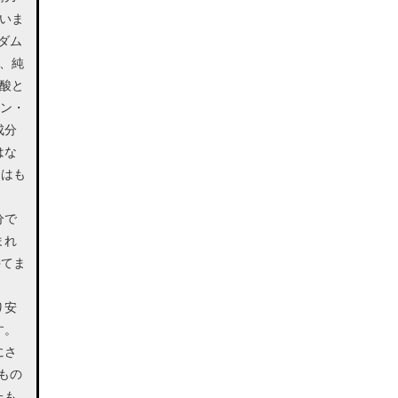
いま
ダム
ば、純
酸と
ニン・
成分
はな
由はも
分で
まれ
持てま
り安
す。
にさ
もの
たも