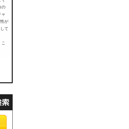
コの
チャ
能性が
トして
、こ