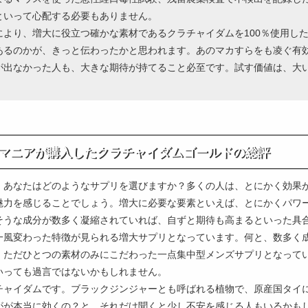
といって心配する必要もありません。
より、増大に役立つ確かな素材であるクラチャイダムを100％使用し
あるのかが、きっと伝わったかと思われます。あのマカすらをも凌ぐ有
が出なかった人も、大きな期待が持てること必至です。試す価値は、大
マニアが購入したクラチャイダムゴールドの総評
、あなたはどのようなサプリを選びますか？多くの人は、とにかく効果
魅力を感じることでしょう。増大に必要な要素といえば、とにかくパワ
そうな成分が数多く凝縮されていれば、自ずと期待も高まるといった具
一風変わった特徴が見られる増大サプリとなっています。何と、数多く
、ただひとつの素材のみにこだわった一点集中型メンズサプリとなって
いっても過言ではないかもしれません。
チャイダムです。ブラックジンジャーとも呼ばれる植物で、原産国タイ
がが本当に効くの？と、それだけ聞くと少し不安を感じる人もいるかも