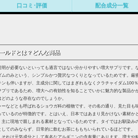
口コミ･評価
配合成分一覧
ールドとは？どんな商品
説明が必要ないといっても過言ではない分かりやすい増大サプリです。
ダムのみという、シンプルかつ贅沢なつくりとなっているためです。厳
ンも伴いますが、主成分に関してはまぎれもなくクラチャイダム100
サプリであるため、増大への有効性を知ることでいかに魅力的な製品か
はどのような存在なのでしょうか。
ャーなどとも呼ばれるショウガ科の植物です。その名の通り、見た目も
っているのが特徴的です。とはいえ、日本ではあまり見かけない素材か
、主に現地で親しまれる素材となっているためです。タイではお馴染み
としてのみならず、日常的に飲むお茶にももちいられているほどです。
、それは元気成分として有名なアルギニンの含有量にあります。増大や