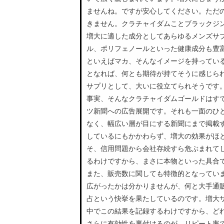
ませんね。ですが安心してください。ただ
きません。クラチャイダムことブラックジ
増大に適した成分としてあらゆるメンズサ
ル、ポリフェノールといった健康成分も豊
といえばマカ、そんなイメージを持ってい
となれば、何とも期待が持てそうに感じら
サプリとして、大いに役立てられそうです
事実、そんなクラチャイダムゴールドはす
ツ新聞への広告展開です。それも一面のひ
なく、幅広い層が目にする新聞にまで掲載
しているにもかかわらず、増大の効果がほ
そ、信用問題から会社存続すら危ぶまれて
るわけですから、まさに本物といった具合
また、販売数に関しても特徴的となってい
広がったかは分かりませんが、何と大手通販
占という快挙を果たしているのです。増大
中でこの結果を記録するわけですから、ど
さらに有効性を裏付けるのが、リピート率