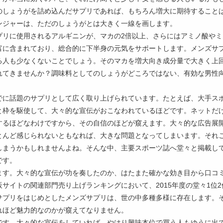
のしょうがを詰め込んだサプリであれば、もちろん増大に期待すること
ンジャーは、ただのしょうがとは大きく一線を画します。
プリに使用されるアルギニンが、マカの2倍以上、さらにはアミノ酸やミ
富に含まれており、総合的に下半身の元気をサポートします。メンズサ
る人も少なくないことでしょう。そのマカを増大向き成分量で大きく上
れてきませんか？調味料としてのしょうがどころではない、有効な男性
。
でに話題のサプリとして広く取り上げられています。たとえば、大手ス
と枠を駆使して、大々的な宣伝がおこなわれているほどです。ネットだ
するほどなわけですから、その自信のほどが窺えます。大々的な広告展
とんど感じられないともなれば、大きな問題となってしまいます。それ
しまうかもしれませんよね。そんな中、主要スポーツ誌へ堂々と掲載し
です。
ます。大々的な宣伝が功を奏したのか、はたまた確かな効き目から口コ
サイトの関連部門売り上げランキングにおいて、2015年度の堂々1位2
サプリをはじめとしたメンズサプリは、世の中多種多様に存在します。
れほど魅力的なのかが窺えてなりません。
です。大々的な宣伝をしていれば、やはり興味本位で買う人もゆうに出