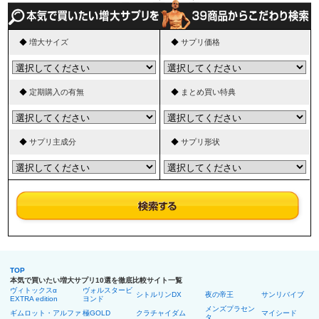
◆
増大サイズ
◆
サプリ価格
◆
定期購入の有無
◆
まとめ買い特典
◆
サプリ主成分
◆
サプリ形状
TOP
本気で買いたい増大サプリ10選を徹底比較サイト一覧
ヴィトックスα
ヴォルスタービ
シトルリンDX
夜の帝王
サンリバイブ
EXTRA edition
ヨンド
メンズプラセン
ギムロット・アルファ
極GOLD
クラチャイダム
マイシード
タ