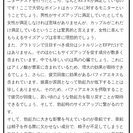
ニターテストを行ったところ、なんと93.3％が満足しているの
です！ここで大切なポイントはカップルに対するモニターとい
うことでしょう。男性がサイズアップに満足していたとしても
女性が満足しなければ意味がありませんが、カップルがこれだ
け満足しているということは驚異的と言えます。女性に喜んで
もらえるサイズアップは非常に理想的でしょう。
また、グラトリンで注目すべき成分はシトルリンとEFPだけで
はありません。そのほかにもサイズアップを促す成分が数多く
含まれています。中でも珍しいのは馬の心臓でしょう。これに
はアミノ酸が豊富に含まれているため、増大の効果が期待でき
るでしょう。さらに、疲労回復に効果があるパフィアエキスも
含まれています。披露が原因となって勃起力が低下することは
珍しくありません。そのため、パフィアエキスを摂取すること
で疲労が回復し、若い頃のような勃起力を取り戻すことが期待
できるでしょう。そして、勃起時のサイズアップに繋がるので
す。
そして、勃起力に大きな影響を与えているのが亜鉛です。亜鉛
は精子を作る際に欠かせない成分で、精子が不足してしまうと