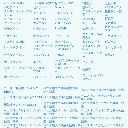
ペニトリンMAX
シトルリンQTZ
ゼノファーEX
精露丸
七宝人参
バリテイン
ゼクナール
Going+
凄いマカ
バイザックス
テンザーゴールドプレ
クラチャイダム
生牡蠣すっぽ
グライバル
アセシロンEX
ミアム
王
ん
シドルフィン
グラトリン
ジーバロン
プロキオン
百凱王
ゼファルリン
ザゴールド
レガリア200
ディアブロ
マカ威龍
ビガリスブー
ゼルタイン
ベルタミン
BLAZAR-α
ビガロス
スター
タクラマカン砂
リザベリン
ギガエレクト
マキシリン
アナスタシス
漠人参
フュージョンEX
バイアスタ
リバイタス
タフdeナイト
ビゴーレ
ハイパーマック
クラチャイダム
シトルリンDX
レッドドラゴン
オーガランド
スオム
BLACK-MAX
Pink
バイタルアンサ
ヴァルアックス
グロスリンα
マカDX
海乳EX
ー
マカ&クラチャイダ
マックスオム
ギガン
フォース
ム12000
クラチャイダムゴール
シトルリン
マカ＋クラチャイダ
龍虎宝
ド
2000
ム
フュージョンEX
マカエンペラー
ベクノールEX
GHプレミアム
プラス
ユーザー満足度ランキング
ペニス増大？金時生姜の効
ペニス増大？コブラの効能・効果
BEST5
能・効果
ペニス増大？デキストリンの効
ペニス増大ランキングBEST5
ペニス増大？蟻の効能・効果
能・効果
ペニス増大？馬の心臓の効
ペニス増大？ビジウムの効能・効
即効性ランキングBEST5
能・効果
果
ペニス増大？L-シトルリンの
ペニス増大？ウミヘビの効
ペニス増大？オキソアミヂンの効
効能・効果
能・効果
能・効果
ペニス増大？L-アルギニンの
ペニス増大？パフィアの効
ペニス増大？ランペップの効能・
効能・効果
能・効果
効果
ペニス増大？L-オルチニンの
ペニス増大？葉酸の効能・効
ペニス増大？水蛭とペニス増大の