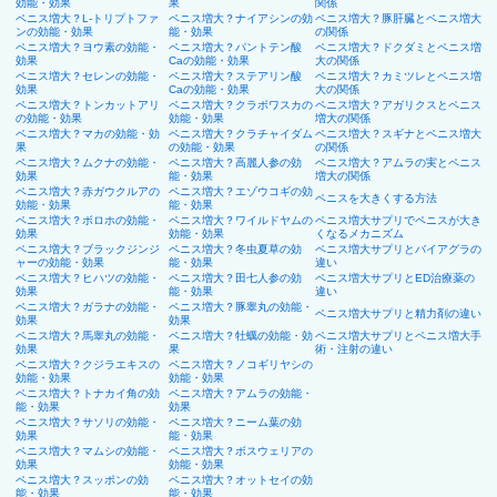
効能・効果
果
関係
ペニス増大？L-トリプトファ
ペニス増大？ナイアシンの効
ペニス増大？豚肝臓とペニス増大
ンの効能・効果
能・効果
の関係
ペニス増大？ヨウ素の効能・
ペニス増大？パントテン酸
ペニス増大？ドクダミとペニス増
効果
Caの効能・効果
大の関係
ペニス増大？セレンの効能・
ペニス増大？ステアリン酸
ペニス増大？カミツレとペニス増
効果
Caの効能・効果
大の関係
ペニス増大？トンカットアリ
ペニス増大？クラボワスカの
ペニス増大？アガリクスとペニス
の効能・効果
効能・効果
増大の関係
ペニス増大？マカの効能・効
ペニス増大？クラチャイダム
ペニス増大？スギナとペニス増大
果
の効能・効果
の関係
ペニス増大？ムクナの効能・
ペニス増大？高麗人参の効
ペニス増大？アムラの実とペニス
効果
能・効果
増大の関係
ペニス増大？赤ガウクルアの
ペニス増大？エゾウコギの効
ペニスを大きくする方法
効能・効果
能・効果
ペニス増大？ボロホの効能・
ペニス増大？ワイルドヤムの
ペニス増大サプリでペニスが大き
効果
効能・効果
くなるメカニズム
ペニス増大？ブラックジンジ
ペニス増大？冬虫夏草の効
ペニス増大サプリとバイアグラの
ャーの効能・効果
能・効果
違い
ペニス増大？ヒハツの効能・
ペニス増大？田七人参の効
ペニス増大サプリとED治療薬の
効果
能・効果
違い
ペニス増大？ガラナの効能・
ペニス増大？豚睾丸の効能・
ペニス増大サプリと精力剤の違い
効果
効果
ペニス増大？馬睾丸の効能・
ペニス増大？牡蠣の効能・効
ペニス増大サプリとペニス増大手
効果
果
術・注射の違い
ペニス増大？クジラエキスの
ペニス増大？ノコギリヤシの
効能・効果
効能・効果
ペニス増大？トナカイ角の効
ペニス増大？アムラの効能・
能・効果
効果
ペニス増大？サソリの効能・
ペニス増大？ニーム葉の効
効果
能・効果
ペニス増大？マムシの効能・
ペニス増大？ボスウェリアの
効果
効能・効果
ペニス増大？スッポンの効
ペニス増大？オットセイの効
能・効果
能・効果