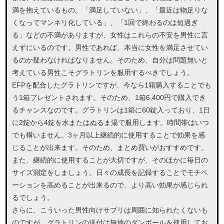
満を抱えているもの。「満足していない」、「最近は物足りな
くなってマンネリ化している」、「1回で終わるのは短過ぎ
る」などの不満がありますが、女性はこれらの不安を男性に言
えずにいるのです。男性であれば、本当に女性を満足させてい
るのか疑わなければなりません。そのため、自分は問題無いと
考えている男性こそグラトリンを服用するべきでしょう。
EFPを配合したグラトリンですが、今なら1箱購入することでも
う1箱プレゼントされます。そのため、1箱6,400円で購入でき
るチャンスなのです。グラトリンは1箱に60錠入っており、1日
に2錠から4錠を水またはぬるま湯で服用します。時間帯はいつ
でも構いません。3ヶ月以上継続的に使用することで効果を感
じることが出来ます。そのため、まとめ買いがおすすめです。
また、継続的に使用することが大切ですが、そのほかに毎日の
サイズ測定をしましょう。日々の成長を記録することでモチベ
ーションを高めることが出来るので、より高い効果が感じられ
るでしょう。
さらに、こういった男性向けサプリは周囲に知られたくないも
のですが、グラトリンの送付は無地のダンボールを使用してお