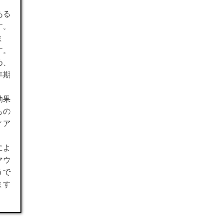
ある
す。
ま
す。
め、
年期
効果
もの
ィア
によ
マウ
うで
ます