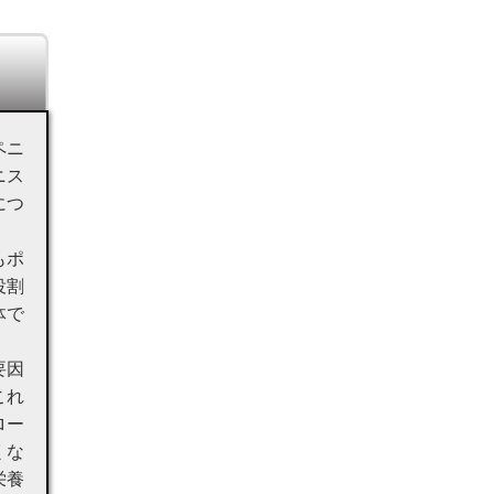
ペニ
ニス
につ
もポ
役割
体で
要因
これ
ロー
くな
栄養