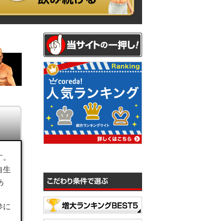
す。
自生
あ
」
参に