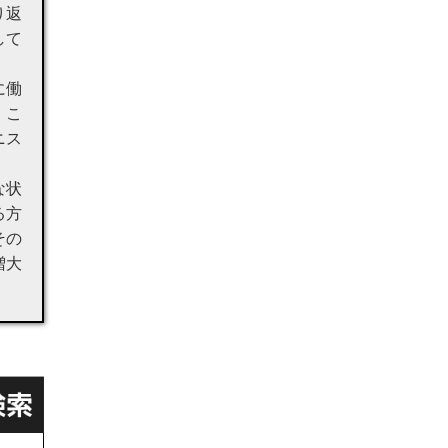
り返
して
に働
。こ
ニス
な状
る方
その
増大