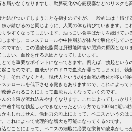
行き届かなくなりますし、動脈硬化や心筋梗塞などのリスクも
素と結びついてしまうことを指すのですが、一般的には「錆び
。鉄が錆びるのと同じように、人間の体も錆びていきます。こ
なりやすくなってしまいます。油っこい食事ばかりを続けてい
加しますし、コレステロールや中性脂肪が体内で酸化がしてい
ぶのですが、この過酸化脂質は肝機能障害や肥満の原因となり
てしまい、血栓を作る原因となってしまいます。
てとても重要なポイントになってきます。例えば、勃起という
て起こるのです。血液がドロドロで血流が滞ってしまえば、勃
です。それでなくとも、現代人というのは血流の悪化が多い傾
レステロールを低下させる働きもありますので、これによって
が改善されることによって血流もよくなっていくのです。
さんの血液が流れ込みやすくなります。これによってしっかり
中途半端な勃起しかできなかったという方でも100%に近い勃
るかもしれません。勃起力の向上によって、ペニスというのは
す。これによって物理的な増大も可能になってくるのです。
れ込むことによって、ペニスの細胞に必要な栄養や酸素がしっ