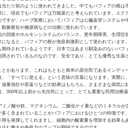
は当たり前のように使われてきました。中でもパフィアの根は
際に、現在でもパフィアは万能薬だと考えられています。エク
のですが、ハーブ医療においてパフィアは心臓血管システムや
、動脈硬化や糖尿病などの治療に使われています。
能の回復やホルモンシステムのバランス、更年期障害、生理症
米になると、パフィアの根が免疫刺激剤として使われています
も期待されているようです。日本ではあまり馴染みのないパフ
利用されているものなのです。安全であり、とても優秀な生薬
ことがあります。これはもともと南米の原住民であるインディ
は、「すべてに使える」という意味の言葉になります。実際に
、滋養強壮や若返りなどの効果はもちろん、さまざまな病気に
、300年以上前から先住民にとって、とても重要な民間治療
のアミノ酸や鉄、マグネシウム、二酸化ケイ素などのミネラルが
が多く含まれていることがパフィアにおけるひとつの特徴です
作用を発揮してくれますし、細胞内の酸素量を増加する効果も
り込む働きや免疫力のアップが期待できるのです。