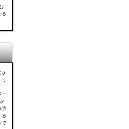
は
ある
とが
いう
ベー
が
体強
いる
うで