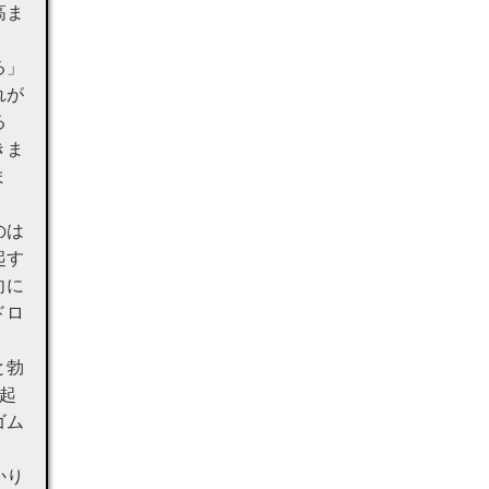
高ま
る」
れが
る
きま
ま
のは
起す
向に
ドロ
と勃
起
ゴム
かり