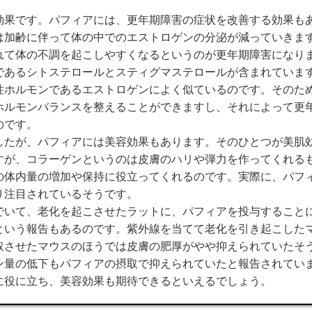
効果です。パフィアには、更年期障害の症状を改善する効果も
は加齢に伴って体の中でのエストロゲンの分泌が減っていきま
れて体の不調を起こしやすくなるというのが更年期障害になり
であるシトステロールとスティグマステロールが含まれていま
性ホルモンであるエストロゲンによく似ているのです。そのた
ホルモンバランスを整えることができますし、それによって更
のです。
したが、パフィアには美容効果もあります。そのひとつが美肌
すが、コラーゲンというのは皮膚のハリや弾力を作ってくれる
の体内量の増加や保持に役立ってくれるのです。実際に、パフ
り注目されているそうです。
でいて、老化を起こさせたラットに、パフィアを投与すること
という報告もあるのです。紫外線を当てて老化を引き起こした
取させたマウスのほうでは皮膚の肥厚がやや抑えられていたそ
ン量の低下もパフィアの摂取で抑えられていたと報告されてい
に役に立ち、美容効果も期待できるといえるでしょう。