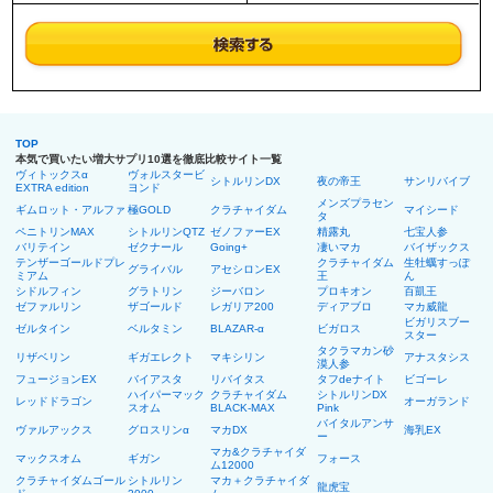
TOP
本気で買いたい増大サプリ10選を徹底比較サイト一覧
ヴィトックスα
ヴォルスタービ
シトルリンDX
夜の帝王
サンリバイブ
EXTRA edition
ヨンド
メンズプラセン
ギムロット・アルファ
極GOLD
クラチャイダム
マイシード
タ
ペニトリンMAX
シトルリンQTZ
ゼノファーEX
精露丸
七宝人参
バリテイン
ゼクナール
Going+
凄いマカ
バイザックス
テンザーゴールドプレ
クラチャイダム
生牡蠣すっぽ
グライバル
アセシロンEX
ミアム
王
ん
シドルフィン
グラトリン
ジーバロン
プロキオン
百凱王
ゼファルリン
ザゴールド
レガリア200
ディアブロ
マカ威龍
ビガリスブー
ゼルタイン
ベルタミン
BLAZAR-α
ビガロス
スター
タクラマカン砂
リザベリン
ギガエレクト
マキシリン
アナスタシス
漠人参
フュージョンEX
バイアスタ
リバイタス
タフdeナイト
ビゴーレ
ハイパーマック
クラチャイダム
シトルリンDX
レッドドラゴン
オーガランド
スオム
BLACK-MAX
Pink
バイタルアンサ
ヴァルアックス
グロスリンα
マカDX
海乳EX
ー
マカ&クラチャイダ
マックスオム
ギガン
フォース
ム12000
クラチャイダムゴール
シトルリン
マカ＋クラチャイダ
龍虎宝