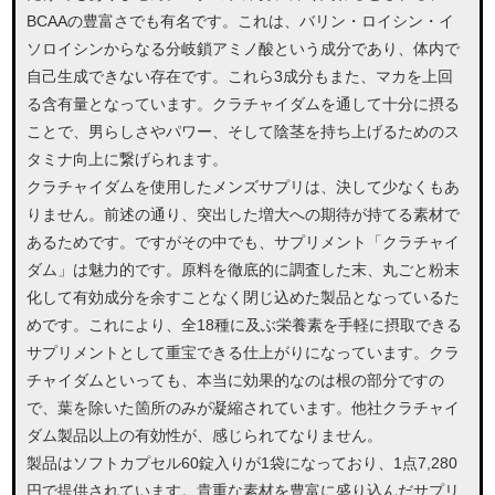
BCAAの豊富さでも有名です。これは、バリン・ロイシン・イ
ソロイシンからなる分岐鎖アミノ酸という成分であり、体内で
自己生成できない存在です。これら3成分もまた、マカを上回
る含有量となっています。クラチャイダムを通して十分に摂る
ことで、男らしさやパワー、そして陰茎を持ち上げるためのス
タミナ向上に繋げられます。
クラチャイダムを使用したメンズサプリは、決して少なくもあ
りません。前述の通り、突出した増大への期待が持てる素材で
あるためです。ですがその中でも、サプリメント「クラチャイ
ダム」は魅力的です。原料を徹底的に調査した末、丸ごと粉末
化して有効成分を余すことなく閉じ込めた製品となっているた
めです。これにより、全18種に及ぶ栄養素を手軽に摂取できる
サプリメントとして重宝できる仕上がりになっています。クラ
チャイダムといっても、本当に効果的なのは根の部分ですの
で、葉を除いた箇所のみが凝縮されています。他社クラチャイ
ダム製品以上の有効性が、感じられてなりません。
製品はソフトカプセル60錠入りが1袋になっており、1点7,280
円で提供されています。貴重な素材を豊富に盛り込んだサプリ