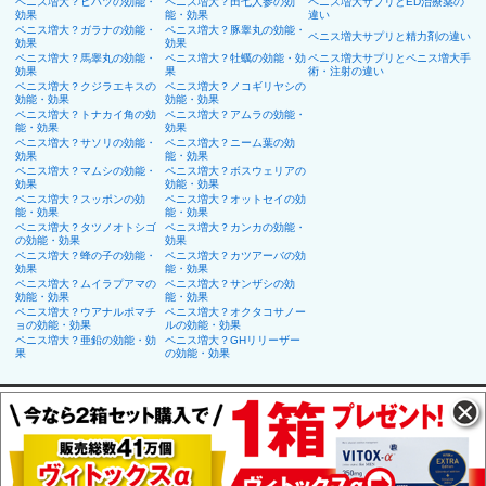
ペニス増大？ヒハツの効能・
ペニス増大？田七人参の効
ペニス増大サプリとED治療薬の
効果
能・効果
違い
ペニス増大？ガラナの効能・
ペニス増大？豚睾丸の効能・
ペニス増大サプリと精力剤の違い
効果
効果
ペニス増大？馬睾丸の効能・
ペニス増大？牡蠣の効能・効
ペニス増大サプリとペニス増大手
効果
果
術・注射の違い
ペニス増大？クジラエキスの
ペニス増大？ノコギリヤシの
効能・効果
効能・効果
ペニス増大？トナカイ角の効
ペニス増大？アムラの効能・
能・効果
効果
ペニス増大？サソリの効能・
ペニス増大？ニーム葉の効
効果
能・効果
ペニス増大？マムシの効能・
ペニス増大？ボスウェリアの
効果
効能・効果
ペニス増大？スッポンの効
ペニス増大？オットセイの効
能・効果
能・効果
ペニス増大？タツノオトシゴ
ペニス増大？カンカの効能・
の効能・効果
効果
ペニス増大？蜂の子の効能・
ペニス増大？カツアーバの効
効果
能・効果
ペニス増大？ムイラプアマの
ペニス増大？サンザシの効
効能・効果
能・効果
ペニス増大？ウアナルポマチ
ペニス増大？オクタコサノー
ョの効能・効果
ルの効能・効果
ペニス増大？亜鉛の効能・効
ペニス増大？GHリリーザー
果
の効能・効果
TOP
｜
運営者情報
｜
免責事項
Copyright(C)2017 本気で買いたい増大サプリ10選を徹底比較 All Rights Reserved.