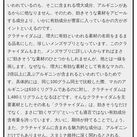
いわれているのも、そこに含まれる増大成分、アルギニンがあ
るからに他なりません。そのため、効きそうな素材をアピール
する成分より、いかに有効成分が豊富に入っているかの方がポ
イントといえるのです。
クラチャイダムは、増大に有効といわれる素材の名前をまるま
る品名にした、珍しいメンズサプリとなっています。このクラ
チャイダムもまた、メンズサプリに詳しい人からすればまさ
に”効きそう”な素材のひとつかもしれませんが、他とは一線を
画します。なぜなら、増大に有効な素材として有名なマカの、
2倍以上に及ぶアルギニンが含まれるといわれているためで
す。具体的には、同じ100グラム同士で比較した際、マカのア
ルギニンは610ミリグラムであるのに対し、クラチャイダムは
1,480ミリグラムとなるほどです。そんなクラチャイダムを主
要素材としたその名も「クラチャイダム」は、効きそうなだけ
でなく、まさに”効くサプリ”といっても過言ではない有効成分
含有量を誇っています。大いに、期待が持てることでしょう。
また、クラチャイダムに含まれる魅力的な成分は、アルギニン
だけでもありません。スタミナ維持に深く関わるとされる、