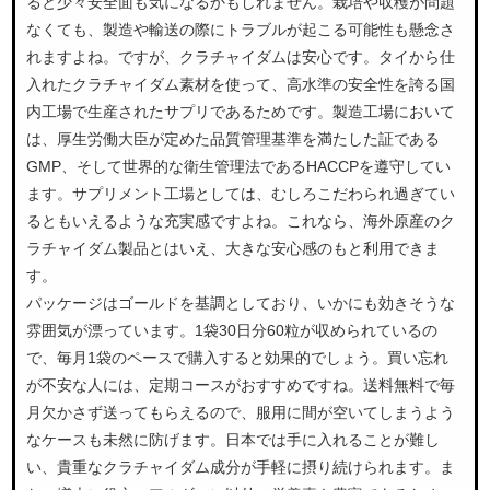
ると少々安全面も気になるかもしれません。栽培や収穫が問題
なくても、製造や輸送の際にトラブルが起こる可能性も懸念さ
れますよね。ですが、クラチャイダムは安心です。タイから仕
入れたクラチャイダム素材を使って、高水準の安全性を誇る国
内工場で生産されたサプリであるためです。製造工場において
は、厚生労働大臣が定めた品質管理基準を満たした証である
GMP、そして世界的な衛生管理法であるHACCPを遵守してい
ます。サプリメント工場としては、むしろこだわられ過ぎてい
るともいえるような充実感ですよね。これなら、海外原産のク
ラチャイダム製品とはいえ、大きな安心感のもと利用できま
す。
パッケージはゴールドを基調としており、いかにも効きそうな
雰囲気が漂っています。1袋30日分60粒が収められているの
で、毎月1袋のペースで購入すると効果的でしょう。買い忘れ
が不安な人には、定期コースがおすすめですね。送料無料で毎
月欠かさず送ってもらえるので、服用に間が空いてしまうよう
なケースも未然に防げます。日本では手に入れることが難し
い、貴重なクラチャイダム成分が手軽に摂り続けられます。ま