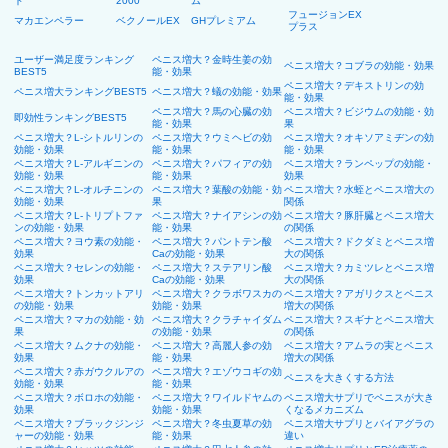
ド
2000
ム
フュージョンEX
マカエンペラー
ベクノールEX
GHプレミアム
プラス
ユーザー満足度ランキング
ペニス増大？金時生姜の効
ペニス増大？コブラの効能・効果
BEST5
能・効果
ペニス増大？デキストリンの効
ペニス増大ランキングBEST5
ペニス増大？蟻の効能・効果
能・効果
ペニス増大？馬の心臓の効
ペニス増大？ビジウムの効能・効
即効性ランキングBEST5
能・効果
果
ペニス増大？L-シトルリンの
ペニス増大？ウミヘビの効
ペニス増大？オキソアミヂンの効
効能・効果
能・効果
能・効果
ペニス増大？L-アルギニンの
ペニス増大？パフィアの効
ペニス増大？ランペップの効能・
効能・効果
能・効果
効果
ペニス増大？L-オルチニンの
ペニス増大？葉酸の効能・効
ペニス増大？水蛭とペニス増大の
効能・効果
果
関係
ペニス増大？L-トリプトファ
ペニス増大？ナイアシンの効
ペニス増大？豚肝臓とペニス増大
ンの効能・効果
能・効果
の関係
ペニス増大？ヨウ素の効能・
ペニス増大？パントテン酸
ペニス増大？ドクダミとペニス増
効果
Caの効能・効果
大の関係
ペニス増大？セレンの効能・
ペニス増大？ステアリン酸
ペニス増大？カミツレとペニス増
効果
Caの効能・効果
大の関係
ペニス増大？トンカットアリ
ペニス増大？クラボワスカの
ペニス増大？アガリクスとペニス
の効能・効果
効能・効果
増大の関係
ペニス増大？マカの効能・効
ペニス増大？クラチャイダム
ペニス増大？スギナとペニス増大
果
の効能・効果
の関係
ペニス増大？ムクナの効能・
ペニス増大？高麗人参の効
ペニス増大？アムラの実とペニス
効果
能・効果
増大の関係
ペニス増大？赤ガウクルアの
ペニス増大？エゾウコギの効
ペニスを大きくする方法
効能・効果
能・効果
ペニス増大？ボロホの効能・
ペニス増大？ワイルドヤムの
ペニス増大サプリでペニスが大き
効果
効能・効果
くなるメカニズム
ペニス増大？ブラックジンジ
ペニス増大？冬虫夏草の効
ペニス増大サプリとバイアグラの
ャーの効能・効果
能・効果
違い