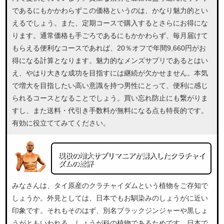
であるにもかかわらずこの価格というのは、かなり魅力的とい
えるでしょう。また、定期コースで購入するとさらにお得にな
ります。通常価格も手ごろであるにもかかわらず、毎月届けて
もらえる便利なコースであれば、20％オフで年間9,660円がお
得になる計算となります。魅力的なメンズサプリであるとはい
え、やはり大きな成功を目指すには継続が欠かせません。本気
で増大を目指したい高い意識を持つ男性にとって、便利に感じ
られるコースとなることでしょう。買い忘れ防止にも繋がりま
すし、また送料・代引き手数料が無料になる点も特長的です。
有効に役立ててみてください。
現役の増大サプリマニアが購入したクラチャイ
ダムの総評
みなさんは、タイ原産のクラチャイダムという植物をご存知で
しょうか。外見としては、日本でもお馴染みのしょうがに近い
印象です。それもそのはず、別名ブラックジンジャーや黒しょ
うがともいわれる、しょうが科の植物であるためです。日本で