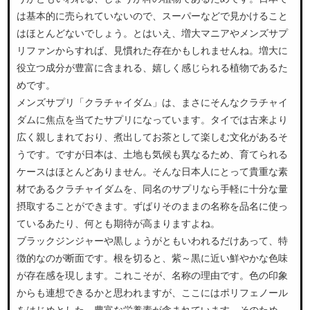
は基本的に売られていないので、スーパーなどで見かけること
はほとんどないでしょう。とはいえ、増大マニアやメンズサプ
リファンからすれば、見慣れた存在かもしれませんね。増大に
役立つ成分が豊富に含まれる、嬉しく感じられる植物であるた
めです。
メンズサプリ「クラチャイダム」は、まさにそんなクラチャイ
ダムに焦点を当てたサプリになっています。タイでは古来より
広く親しまれており、煮出してお茶として楽しむ文化があるそ
うです。ですが日本は、土地も気候も異なるため、育てられる
ケースはほとんどありません。そんな日本人にとって貴重な素
材であるクラチャイダムを、同名のサプリなら手軽に十分な量
摂取することができます。ずばりそのままの名称を品名に使っ
ているあたり、何とも期待が高まりますよね。
ブラックジンジャーや黒しょうがともいわれるだけあって、特
徴的なのが断面です。根を切ると、紫～黒に近い鮮やかな色味
が存在感を現します。これこそが、名称の理由です。色の印象
からも連想できるかと思われますが、ここにはポリフェノール