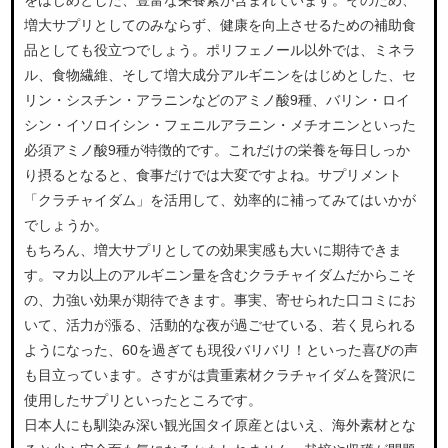
をはじめとした、豊富な栄養素が含まれています。そのため、
増大サプリとしてのみならず、健康を向上させるための補助食
品としても役立つでしょう。ポリフェノール以外では、ミネラ
ル、食物繊維、そして増大成分アルギニンをはじめとした、セ
リン・シスチン・アラニンなどのアミノ酸9種、バリン・ロイ
シン・イソロイシン・フェニルアラニン・メチオニンといった
必須アミノ酸9種が特徴的です。これだけの栄養を毎日しっか
り摂るとなると、食事だけでは大変ですよね。サプリメント
「クラチャイダム」を活用して、効率的に補ってみてはいかが
でしょうか。
もちろん、増大サプリとしての効果実感も大いに期待できま
す。マカ以上のアルギニン量を含むクラチャイダムだからこそ
の、力強い効果が期待できます。事実、寄せられた口コミにお
いて、活力が漲る、活動的な夜が過ごせている、若く見られる
ようになった、60を過ぎても現役バリバリ！といった喜びの声
も目立っています。さすがは貴重素材クラチャイダムを贅沢に
使用したサプリといったところです。
日本人にも馴染み深い観光国タイ原産とはいえ、海外素材とな