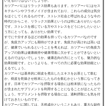
いえるのではないでしょうか。
カツアーバにはリラックス効果もあります。カツアーバにはセス
キテルペンやフラボノイドが含まれており、これらの成分は気分
をほぐしてくれるものです。ストレス社会と呼ばれるような今の
時代だからこそ、リラックス効果というのは特にありがたいもの
です。ストレスを感じている方やストレスをどうにかしたいとい
う方にとっても、ありがたい効果です。
すでに十分すぎるほどの効果を持っているカツアーバなのです
が、免疫力アップにも期待ができます。免疫力が高ければ高いほ
ど、健康でいられるということを考えれば、カツアーバの免疫力
アップの効果は健康維持や健康増進に欠かすことができないとい
えるのではないでしょうか。健康志向の方にとっても、魅力的な
効果効能です。というよりも、すべての方に必要な効果効能とい
えるでしょう。
カツアーバは基本的に樹皮を煮出したエキスをお茶として飲む
か、樹皮を乾燥させ粉末にしたものを飲むかという形になってき
ます。日本でカツアーバを摂取する場合には粉末状になったもの
が含まれたサプリメントを利用することになることがほとんどで
しょう。サプリメントを摂取する場合には、過剰摂取にも気を付
けておきたいものです。
カツアーバに関しては、天然成分ということもあり、重大な副作