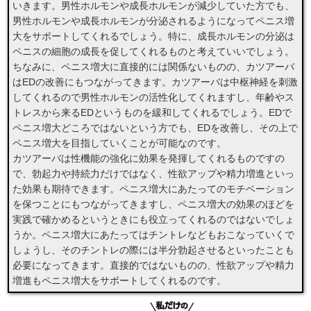
いきます。男性ホルモンや成長ホルモンが減少していた方でも、
男性ホルモンや成長ホルモンが分泌されるようになってペニス増
大をサポートしてくれるでしょう。特に、成長ホルモンの分泌は
ペニスの細胞の成長を促してくれるものと考えていいでしょう。
ちなみに、ペニス増大に直接的には関係ないものの、カツアーバ
はEDの改善にもつながってきます。カツアーバは中枢神経を刺激
してくれるので男性ホルモンの活性化してくれますし、年齢やス
トレスから来るEDというものを緩和してくれるでしょう。EDで
ペニス増大どころではないという方でも、EDを改善し、その上で
ペニス増大を目指していくことが可能なのです。
カツアーバは性機能の強化に効果を発揮してくれるものですの
で、勃起力や持続力だけではなく、性欲アップや精力増進といっ
た効果も期待できます。ペニス増大にあたってのモチベーション
を保つことにもつながってきますし、ペニス増大の効果のほどを
実践で確かめるというときにも役立ってくれるのではないでしょ
うか。ペニス増大にあたってはチントレなどもおこなっていくで
しょうし、そのチントレの際には半分勃起させるといったことも
必要になってきます。直接的ではないものの、性欲アップや精力
増進もペニス増大をサポートしてくれるのです。