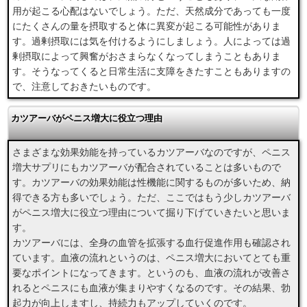
用が起こる心配はないでしょう。ただ、天然成分であっても一度
にたくさんの量を摂取すると体に異変が起こる可能性がありま
す。過剰摂取には気を付けるようにしましょう。人によっては過
剰摂取によって興奮がおさまらなくなってしまうこともありま
す。そうなってくると日常生活に支障をきたすこともありますの
で、注意しておきたいものです。
カツアーバがペニス増大に役立つ理由
さまざまな効果効能を持っているカツアーバなのですが、ペニス
増大サプリにもカツアーバが配合されていることは多いもので
す。カツアーバの効果効能は性機能に関するものが多いため、納
得できる方も多いでしょう。ただ、ここではもう少しカツアーバ
がペニス増大に役立つ理由について掘り下げていきたいと思いま
す。
カツアーバには、全身の血管を拡張する血行促進作用も確認され
ています。血液の流れというのは、ペニス増大においてとても重
要なポイントになってきます。というのも、血液の流れが改善さ
れるとペニスにも血液が集まりやすくなるのです。その結果、勃
起力が向上しますし、持続力もアップしていくのです。