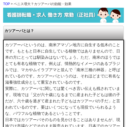
TOP
> ペニス増大？カツアーバの効能・効果
カツアーバとは？
カツアーバというのは、南米アマゾン地方に自生する低木のこと
です。もともと日本に自生している植物ではありませんので、日
本の方にとっては馴染みはないでしょう。ただ、南米のほうでは
とても有名な植物です。例えば、情熱的なイメージのあるブラジ
ルでは、マカやムイラプアマと並んで「南米三種の神器」と呼ば
れているのです。カツアーバというのは、それほどまでに有名な
滋養強壮成分として重宝されているのです。
実際に、カツアーバに関しては驚くべき言い伝えも残されていま
す。現地では「父が六十歳になるまでに産まれた子どもは彼の子
だが、六十歳を過ぎて産まれた子どもはカツアーバの子だ」と言
われているのです。要はいくつになっても現役でいられるよう
な、パワフルな植物であるということです。
日本ではカツアーバそのものを見かけることはありませんが、現
地では市場などでそのまま販売されています。日本でのカツアー