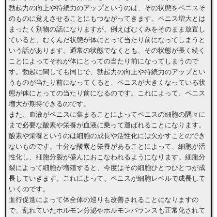
勃起力の向上や持続力のアップというのは、その状態をペニスそ
のものに覚えさせることにもつながってきます。ペニス増大とは
まったく別物の話になりますが、例えばむくみをそのまま放置し
ていると、むくんだ状態が体にとって当たり前になってしまうと
いう話があります。通常の状態でなくとも、その状態が長く続く
ことによってそれが体にとっての当たり前になってしまうので
す。勃起に関しても同じで、勃起力の向上や持続力のアップとい
うものが当たり前になってくると、ペニスが大きくなっている状
態が体にとっての当たり前になるのです。これによって、ペニス
増大が期待できるのです。
また、血液がペニスに集まることによってペニスの細胞の隅々に
まで必要な酸素や栄養が血液に乗って運ばれることになります。
酸素や栄養というのは細胞の成長や活性化には欠かすことのでき
ないものです。十分な酸素と栄養があることによって、細胞が活
性化し、細胞分裂が盛んにおこなわれるようになります。細胞分
裂によって細胞が増殖すると、今度はその細胞ひとつひとつが成
長していきます。これによって、ペニスが細胞レベルで成長して
いくのです。
血行促進によって体全体の巡りも改善されることになりますの
で、乱れていたホルモン分泌やホルモンバランスも正常化されて