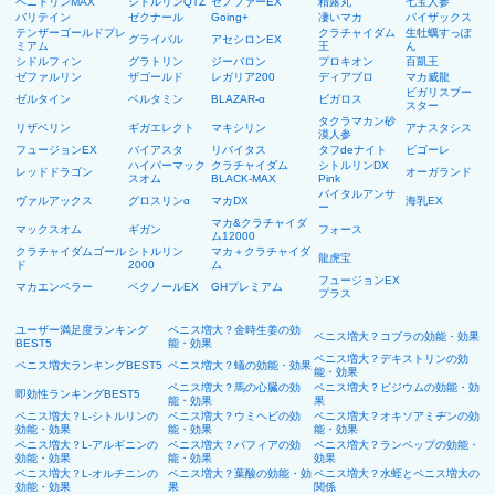
ペニトリンMAX
シトルリンQTZ
ゼノファーEX
精露丸
七宝人参
バリテイン
ゼクナール
Going+
凄いマカ
バイザックス
テンザーゴールドプレ
クラチャイダム
生牡蠣すっぽ
グライバル
アセシロンEX
ミアム
王
ん
シドルフィン
グラトリン
ジーバロン
プロキオン
百凱王
ゼファルリン
ザゴールド
レガリア200
ディアブロ
マカ威龍
ビガリスブー
ゼルタイン
ベルタミン
BLAZAR-α
ビガロス
スター
タクラマカン砂
リザベリン
ギガエレクト
マキシリン
アナスタシス
漠人参
フュージョンEX
バイアスタ
リバイタス
タフdeナイト
ビゴーレ
ハイパーマック
クラチャイダム
シトルリンDX
レッドドラゴン
オーガランド
スオム
BLACK-MAX
Pink
バイタルアンサ
ヴァルアックス
グロスリンα
マカDX
海乳EX
ー
マカ&クラチャイダ
マックスオム
ギガン
フォース
ム12000
クラチャイダムゴール
シトルリン
マカ＋クラチャイダ
龍虎宝
ド
2000
ム
フュージョンEX
マカエンペラー
ベクノールEX
GHプレミアム
プラス
ユーザー満足度ランキング
ペニス増大？金時生姜の効
ペニス増大？コブラの効能・効果
BEST5
能・効果
ペニス増大？デキストリンの効
ペニス増大ランキングBEST5
ペニス増大？蟻の効能・効果
能・効果
ペニス増大？馬の心臓の効
ペニス増大？ビジウムの効能・効
即効性ランキングBEST5
能・効果
果
ペニス増大？L-シトルリンの
ペニス増大？ウミヘビの効
ペニス増大？オキソアミヂンの効
効能・効果
能・効果
能・効果
ペニス増大？L-アルギニンの
ペニス増大？パフィアの効
ペニス増大？ランペップの効能・
効能・効果
能・効果
効果
ペニス増大？L-オルチニンの
ペニス増大？葉酸の効能・効
ペニス増大？水蛭とペニス増大の
効能・効果
果
関係