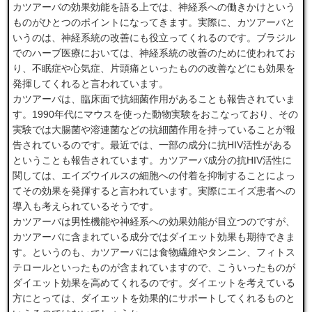
カツアーバの効果効能を語る上では、神経系への働きかけという
ものがひとつのポイントになってきます。実際に、カツアーバと
いうのは、神経系統の改善にも役立ってくれるのです。ブラジル
でのハーブ医療においては、神経系統の改善のために使われてお
り、不眠症や心気症、片頭痛といったものの改善などにも効果を
発揮してくれると言われています。
カツアーバは、臨床面で抗細菌作用があることも報告されていま
す。1990年代にマウスを使った動物実験をおこなっており、その
実験では大腸菌や溶連菌などの抗細菌作用を持っていることが報
告されているのです。最近では、一部の成分に抗HIV活性がある
ということも報告されています。カツアーバ成分の抗HIV活性に
関しては、エイズウイルスの細胞への付着を抑制することによっ
てその効果を発揮すると言われています。実際にエイズ患者への
導入も考えられているそうです。
カツアーバは男性機能や神経系への効果効能が目立つのですが、
カツアーバに含まれている成分ではダイエット効果も期待できま
す。というのも、カツアーバには食物繊維やタンニン、フィトス
テロールといったものが含まれていますので、こういったものが
ダイエット効果を高めてくれるのです。ダイエットを考えている
方にとっては、ダイエットを効果的にサポートしてくれるものと