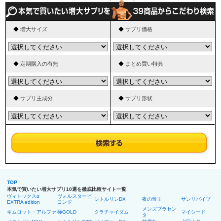
◆
増大サイズ
◆
サプリ価格
◆
定期購入の有無
◆
まとめ買い特典
◆
サプリ主成分
◆
サプリ形状
TOP
本気で買いたい増大サプリ10選を徹底比較サイト一覧
ヴィトックスα
ヴォルスタービ
シトルリンDX
夜の帝王
サンリバイブ
EXTRA edition
ヨンド
メンズプラセン
ギムロット・アルファ
極GOLD
クラチャイダム
マイシード
タ