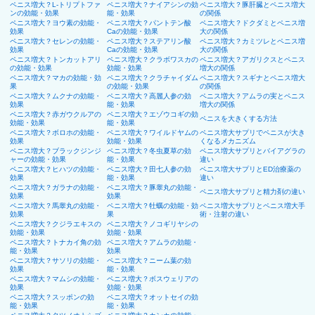
ペニス増大？L-トリプトファ
ペニス増大？ナイアシンの効
ペニス増大？豚肝臓とペニス増大
ンの効能・効果
能・効果
の関係
ペニス増大？ヨウ素の効能・
ペニス増大？パントテン酸
ペニス増大？ドクダミとペニス増
効果
Caの効能・効果
大の関係
ペニス増大？セレンの効能・
ペニス増大？ステアリン酸
ペニス増大？カミツレとペニス増
効果
Caの効能・効果
大の関係
ペニス増大？トンカットアリ
ペニス増大？クラボワスカの
ペニス増大？アガリクスとペニス
の効能・効果
効能・効果
増大の関係
ペニス増大？マカの効能・効
ペニス増大？クラチャイダム
ペニス増大？スギナとペニス増大
果
の効能・効果
の関係
ペニス増大？ムクナの効能・
ペニス増大？高麗人参の効
ペニス増大？アムラの実とペニス
効果
能・効果
増大の関係
ペニス増大？赤ガウクルアの
ペニス増大？エゾウコギの効
ペニスを大きくする方法
効能・効果
能・効果
ペニス増大？ボロホの効能・
ペニス増大？ワイルドヤムの
ペニス増大サプリでペニスが大き
効果
効能・効果
くなるメカニズム
ペニス増大？ブラックジンジ
ペニス増大？冬虫夏草の効
ペニス増大サプリとバイアグラの
ャーの効能・効果
能・効果
違い
ペニス増大？ヒハツの効能・
ペニス増大？田七人参の効
ペニス増大サプリとED治療薬の
効果
能・効果
違い
ペニス増大？ガラナの効能・
ペニス増大？豚睾丸の効能・
ペニス増大サプリと精力剤の違い
効果
効果
ペニス増大？馬睾丸の効能・
ペニス増大？牡蠣の効能・効
ペニス増大サプリとペニス増大手
効果
果
術・注射の違い
ペニス増大？クジラエキスの
ペニス増大？ノコギリヤシの
効能・効果
効能・効果
ペニス増大？トナカイ角の効
ペニス増大？アムラの効能・
能・効果
効果
ペニス増大？サソリの効能・
ペニス増大？ニーム葉の効
効果
能・効果
ペニス増大？マムシの効能・
ペニス増大？ボスウェリアの
効果
効能・効果
ペニス増大？スッポンの効
ペニス増大？オットセイの効
能・効果
能・効果