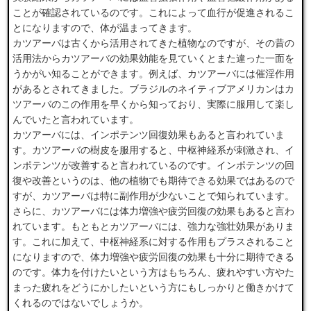
ことが確認されているのです。これによって血行が促進されるこ
とになりますので、体が温まってきます。
カツアーバは古くから活用されてきた植物なのですが、その昔の
活用法からカツアーバの効果効能を見ていくとまた違った一面を
うかがい知ることができます。例えば、カツアーバには催淫作用
があるとされてきました。ブラジルのネイティブアメリカンはカ
ツアーバのこの作用を早くから知っており、実際に服用して楽し
んでいたと言われています。
カツアーバには、インポテンツ回復効果もあると言われていま
す。カツアーバの樹皮を服用すると、中枢神経系が刺激され、イ
ンポテンツが改善すると言われているのです。インポテンツの回
復や改善というのは、他の植物でも期待できる効果ではあるので
すが、カツアーバは特に副作用が少ないことで知られています。
さらに、カツアーバには体力増強や疲労回復の効果もあると言わ
れています。もともとカツアーバには、強力な強壮効果がありま
す。これに加えて、中枢神経系に対する作用もプラスされること
になりますので、体力増強や疲労回復の効果も十分に期待できる
のです。体力を付けたいという方はもちろん、疲れやすい方やた
まった疲れをどうにかしたいという方にもしっかりと働きかけて
くれるのではないでしょうか。