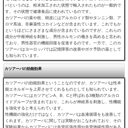
バというのは、粉末加工された状態で輸入されたものが一般的で
す。その状態で健康食品に使われているのです。
カツアーバの葉や枝、樹皮にはアルカロイド類やタンニン類、ア
ロマ系油、非麻薬性コカインなどが含まれています。これでもか
というほどにさまざまな成分が含まれているのですが、これらの
成分が中枢神経を刺激し、男性ホルモンの働きを高めると言われ
ており、男性器官の機能回復を促進するのです。一方で、このカ
ツアーバはヨーロッパでは記憶障害の改善やボケ予防の薬として
も知られています。
カツアーバの効能効果
カツアーバの効能効果ということなのですが、カツアーバは性本
能エネルギーを上昇させてくれるものとしても知られています。
カツアーバにはカツアビンA、B、Cと呼ばれる3種類のアルカロ
イドグループが含まれており、これらが神経系を刺激し、性機能
を強化すると考えられています。
性機能の強化だけではなく、カツアーバは血液循環をも改善して
くれます。カツアーバに関しては実験がおこなわれており、その
実験結果からカツアーバには血管拡張作用や血管弛緩作用がある