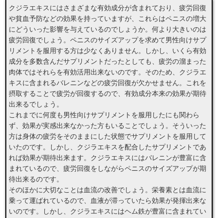
クジラエキスにはさまざまな有効成分が含まれており、疲労回復
や貧血予防などの効果を持っていますが、これらはペニスの増大
にどういった影響を与えているのでしょうか。何より大きいのは
疲労回復でしょう。ペニスのサイズアップを求めて男性向けサプ
リメントを服用する方は少なくありません。しかし、いくら有効
成分を多数含んだサプリメントだったとしても、疲労の溜まった
肉体ではそれらを有効活用出来ないのです。そのため、クジラエ
キスに含まれるバレニンなどの疲労回復が欠かせません。これを
摂取することで疲労が回復するので、有効成分本来の効果が期待
出来るでしょう。
これまでに何度も男性向けサプリメントを服用したにも関わら
ず、効果が実感出来なかった方もいることでしょう。そういった
方は身体の疲労をそのままにした状態でサプリメントを服用して
いたのです。しかし、クジラエキスを配合したサプリメントであ
れば効果が期待出来ます。クジラエキスにはバレニンが豊富に含
まれているので、疲労回復をしながらペニスのサイズアップが期
待出来るのです。
そのほかに大切なことは血流の改善でしょう。栄養素とは血流に
乗って運ばれているので、血液が滞っていたら効果が発揮出来な
いのです。しかし、クジラエキスにはヘム鉄が豊富に含まれてい