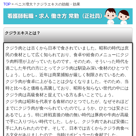
TOP
> ペニス増大？クジラエキスの効能・効果
クジラエキスとは？
クジラ肉とは古くから日本で食されていました。昭和の時代は庶
民の食材として広く知られており、食卓や給食のメニューにクジ
ラ肉料理が上がっていたものです。そのため、そういった時代を
過ごした年代の方にとってクジラ肉は馴染み深い食材のひとつで
しょう。しかし、近年は商業捕鯨が厳しく制限されているため、
クジラ肉が食卓に上がることは少なくなりました。そのため、当
時と比べると価格も高騰しており、昭和を知らない世代の中には
クジラ肉は高級食材と捉えている方も多いことでしょう。
クジラ肉は昭和を代表する食材のひとつでしたが、なぜそれほど
までにクジラ肉が食べられていたのでしょうか。ひとつは安さに
あるでしょう。特に終戦直後の物の無い時代は豚肉や牛肉が高級
で手に入りづらい時代でした。しかし、クジラ肉であれば安価に
手に入れられたのです。そして、日本では古くからクジラ肉食べ
る文化がありましたので、当時はポピュラーな食材でした。