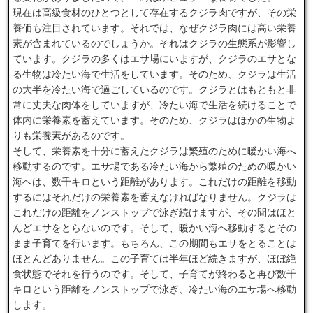
現在は高級食材のひとつとして存在するクジラ肉ですが、その栄
養価も注目されています。それでは、なぜクジラ肉には高い栄養
素が含まれているのでしょうか。それはクジラの生態系が影響し
ています。クジラの多くはエサ場にいますが、クジラのエサとな
る生物は冷たい海で生活をしています。そのため、クジラは生活
の大半を冷たい海で過ごしているのです。クジラとはもともと非
常に丈夫な肉体をしていますが、冷たい海で生活を続けることで
体内に栄養素を蓄えています。そのため、クジラはほかの生物よ
りも栄養素があるのです。
そして、栄養素を十分に蓄えたクジラは繁殖のために暖かい海へ
移動するのです。エサ場である冷たい海から繁殖のための暖かい
海へは、数千キロという距離があります。これだけの距離を移動
するにはそれだけの栄養素を蓄えなければなりません。クジラは
これだけの距離をノンストップで泳ぎ続けますが、その間はほと
んどエサをとらないのです。そして、暖かい海へ移動するとその
まま子育てを行います。もちろん、この期間もエサをとることは
ほとんどありません。この子育ては半年ほど続きますが、ほぼ絶
食状態でそれを行うのです。そして、子育てが終わると再び数千
キロという距離をノンストップで泳ぎ、冷たい海のエサ場へ移動
します。