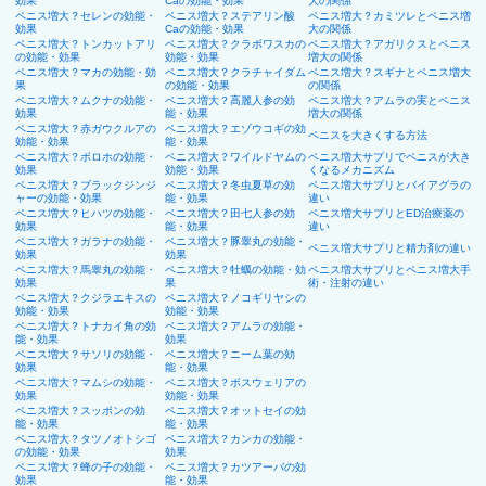
効果
Caの効能・効果
大の関係
ペニス増大？セレンの効能・
ペニス増大？ステアリン酸
ペニス増大？カミツレとペニス増
効果
Caの効能・効果
大の関係
ペニス増大？トンカットアリ
ペニス増大？クラボワスカの
ペニス増大？アガリクスとペニス
の効能・効果
効能・効果
増大の関係
ペニス増大？マカの効能・効
ペニス増大？クラチャイダム
ペニス増大？スギナとペニス増大
果
の効能・効果
の関係
ペニス増大？ムクナの効能・
ペニス増大？高麗人参の効
ペニス増大？アムラの実とペニス
効果
能・効果
増大の関係
ペニス増大？赤ガウクルアの
ペニス増大？エゾウコギの効
ペニスを大きくする方法
効能・効果
能・効果
ペニス増大？ボロホの効能・
ペニス増大？ワイルドヤムの
ペニス増大サプリでペニスが大き
効果
効能・効果
くなるメカニズム
ペニス増大？ブラックジンジ
ペニス増大？冬虫夏草の効
ペニス増大サプリとバイアグラの
ャーの効能・効果
能・効果
違い
ペニス増大？ヒハツの効能・
ペニス増大？田七人参の効
ペニス増大サプリとED治療薬の
効果
能・効果
違い
ペニス増大？ガラナの効能・
ペニス増大？豚睾丸の効能・
ペニス増大サプリと精力剤の違い
効果
効果
ペニス増大？馬睾丸の効能・
ペニス増大？牡蠣の効能・効
ペニス増大サプリとペニス増大手
効果
果
術・注射の違い
ペニス増大？クジラエキスの
ペニス増大？ノコギリヤシの
効能・効果
効能・効果
ペニス増大？トナカイ角の効
ペニス増大？アムラの効能・
能・効果
効果
ペニス増大？サソリの効能・
ペニス増大？ニーム葉の効
効果
能・効果
ペニス増大？マムシの効能・
ペニス増大？ボスウェリアの
効果
効能・効果
ペニス増大？スッポンの効
ペニス増大？オットセイの効
能・効果
能・効果
ペニス増大？タツノオトシゴ
ペニス増大？カンカの効能・
の効能・効果
効果
ペニス増大？蜂の子の効能・
ペニス増大？カツアーバの効
効果
能・効果