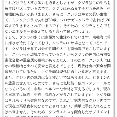
これだけでも大変な体力を必要としますが、クジラはこの生活を
毎年繰り返しているのです。クジラは死ぬまで子どもを産み、生
殖機能も衰えがありません。さらに、クジラは寿命の長い生物
で、ミンククジラであれば50歳、シロナガスクジラであれば120
歳まで生きるとされているのです。そのため、クジラはとんでも
ないエネルギーを蓄えていると言って良いでしょう。
そして、クジラの多くは南極海で生活をしています。南極海は常
に海水が冷たくなっており、クジラのエサ場となっているので
す。クジラは子育て以外の期間の大半を南極海で過ごしています
が、こういった環境で育っていることからクジラの体内に有機塩
素化合物や重金属の蓄積がありません。そのため、クジラ肉はほ
かの動植物と比べて安全と言えるでしょう。現代は食の安全が問
題視されているため、クジラ肉は現代に適した食材と言えます。
また、クジラ肉の魅力は安全性だけではありません。ビタミンA
を豊富に含んでいるのです。さらに低脂肪、低コレステロールと
なっているので、非常にヘルシーな食材と言えるでしょう。現在
の日本では豚肉、牛肉、鶏肉などが食されていますが、クジラ肉
はそれらよりも健康的なのです。これだけ魅力的なクジラ肉です
が現在は高級食材のひとつとされており、簡単に手に入れること
は出来ません。そのため、クジラエキスを配合したサプリメント