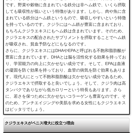
です。野菜や穀物に含まれている鉄分は非ヘム鉄で、いくら摂取
しても吸収性が低いという特徴があります。しかし、肉や魚に含
まれている鉄分はヘム鉄というもので、吸収しやすいという特徴
を持っているのです。クジラにはヘム鉄が豊富に含まれており、
もちろんクジラエキスにもヘム鉄は含まれています。そのため、
クジラエキスの配合されたサプリメントを摂取することでヘム鉄
が吸収され、貧血予防などにもなるのです。
さらに、クジラエキスにはDHAやEPAと呼ばれる不飽和脂肪酸が
豊富に含まれています。DHAとは脳を活性化する効果を持ってお
り、学習能力の向上に欠かせない成分です。そして、EPAは血液
の凝固を防ぐ効果を持っており、血管の病気を防ぐ効果もありま
す。現代人にとって不飽和脂肪酸は欠かせない成分であるため、
クジラエキスで摂取すると良いでしょう。そして、クジラ肉は高
タンパクでありながら低カロリーという特長もあります。さら
に、若さを保つために欠かせないコラーゲンも豊富なのです。そ
のため、アンチエイジングや美肌を求める女性にもクジラエキス
はピッタリでしょう。
クジラエキスがペニス増大に役立つ理由