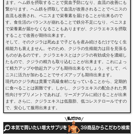
ます。ヘム鉄を摂取することで貧血予防になり、血流の改善にも
繋がります。ヘム鉄を摂取して血流が改善されることでペニスの
血流も改善され、ペニスまで栄養素を届けることが出来るので
す。食生活のバランスが崩れることで鉄分不足になり、ペニスま
で栄養素が届かなくなることもありますが、クジラエキスを摂取
することで改善が期待出来ます。
そして、そのクジラは死ぬまで子どもを産み続けるだけでなく生
殖能力も衰えません。そのため、クジラの生殖能力は目を見張る
ものがあるのです。クジラエキスとはクジラの有効成分を濃縮し
たもので、クジラの精力も取り込むことが出来ます。これによっ
て精力アップや勃起力アップも期待出来るでしょう。そして、ペ
ニスに活力が加わることでサイズアップも期待出来ます。
現代のクジラ肉は貴重で高級食材になっていることから、定期的
に食べることは困難です。しかし、クジラエキスの配合された男
性向けサプリメントであれば、リーズナブルに続けることが出来
ます。さらに、クジラエキスは低脂肪、低コレステロールですの
で、安心して服用出来ます。