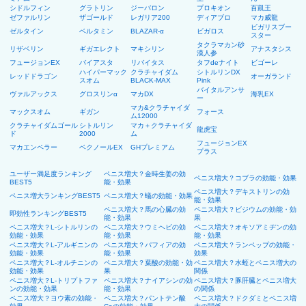
シドルフィン
グラトリン
ジーバロン
プロキオン
百凱王
ゼファルリン
ザゴールド
レガリア200
ディアブロ
マカ威龍
ビガリスブー
ゼルタイン
ベルタミン
BLAZAR-α
ビガロス
スター
タクラマカン砂
リザベリン
ギガエレクト
マキシリン
アナスタシス
漠人参
フュージョンEX
バイアスタ
リバイタス
タフdeナイト
ビゴーレ
ハイパーマック
クラチャイダム
シトルリンDX
レッドドラゴン
オーガランド
スオム
BLACK-MAX
Pink
バイタルアンサ
ヴァルアックス
グロスリンα
マカDX
海乳EX
ー
マカ&クラチャイダ
マックスオム
ギガン
フォース
ム12000
クラチャイダムゴール
シトルリン
マカ＋クラチャイダ
龍虎宝
ド
2000
ム
フュージョンEX
マカエンペラー
ベクノールEX
GHプレミアム
プラス
ユーザー満足度ランキング
ペニス増大？金時生姜の効
ペニス増大？コブラの効能・効果
BEST5
能・効果
ペニス増大？デキストリンの効
ペニス増大ランキングBEST5
ペニス増大？蟻の効能・効果
能・効果
ペニス増大？馬の心臓の効
ペニス増大？ビジウムの効能・効
即効性ランキングBEST5
能・効果
果
ペニス増大？L-シトルリンの
ペニス増大？ウミヘビの効
ペニス増大？オキソアミヂンの効
効能・効果
能・効果
能・効果
ペニス増大？L-アルギニンの
ペニス増大？パフィアの効
ペニス増大？ランペップの効能・
効能・効果
能・効果
効果
ペニス増大？L-オルチニンの
ペニス増大？葉酸の効能・効
ペニス増大？水蛭とペニス増大の
効能・効果
果
関係
ペニス増大？L-トリプトファ
ペニス増大？ナイアシンの効
ペニス増大？豚肝臓とペニス増大
ンの効能・効果
能・効果
の関係
ペニス増大？ヨウ素の効能・
ペニス増大？パントテン酸
ペニス増大？ドクダミとペニス増