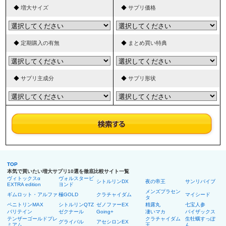
◆
増大サイズ
◆
サプリ価格
◆
定期購入の有無
◆
まとめ買い特典
◆
サプリ主成分
◆
サプリ形状
TOP
本気で買いたい増大サプリ10選を徹底比較サイト一覧
ヴィトックスα
ヴォルスタービ
シトルリンDX
夜の帝王
サンリバイブ
EXTRA edition
ヨンド
メンズプラセン
ギムロット・アルファ
極GOLD
クラチャイダム
マイシード
タ
ペニトリンMAX
シトルリンQTZ
ゼノファーEX
精露丸
七宝人参
バリテイン
ゼクナール
Going+
凄いマカ
バイザックス
テンザーゴールドプレ
クラチャイダム
生牡蠣すっぽ
グライバル
アセシロンEX
ミアム
王
ん