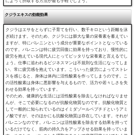
によって摂取する方法が最も手軽でしょう。
クジラエキスの効能効果
クジラはエサをとらずに子育てを行い、数千キロという距離を泳
ぎ続けます。そのため、クジラには膨大な量の栄養素を蓄えてい
ますが、特にバレニンという成分が重要なポイントとなっている
のです。バレニンは特に疲労回復に効果を持っており、慢性的に
疲労を抱えている現代人にとってピッタリな栄養素と言えるでし
ょう。仕事に追われるビジネスマンは不規則な生活になってしま
い、常に疲労感を抱えています。こういった疲労によってストレ
スを感じると、身体は体内に活性酸素を作ってしまうのです。こ
の活性酸素は身体に悪影響を与えるもので、活力や若々しさを失
わせる効果を持っています。
そのため、健康的な生活には活性酸素を除去しなければなりませ
んが、そこで必要になるのが抗酸化物質なのです。抗酸化物質と
して一般的に知られているのはイミダゾールペプチドというアミ
ノ酸ですが、そのほかにも抗酸化物質は存在しています。それが
バレニンなのです。バレニンは活性酸素を除去する効果を持って
いるだけでなく、筋肉の持久力をアップさせる効果を持っていま