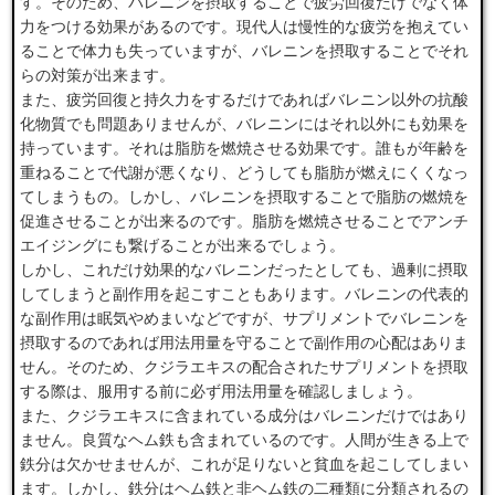
す。そのため、バレニンを摂取することで疲労回復だけでなく体
力をつける効果があるのです。現代人は慢性的な疲労を抱えてい
ることで体力も失っていますが、バレニンを摂取することでそれ
らの対策が出来ます。
また、疲労回復と持久力をするだけであればバレニン以外の抗酸
化物質でも問題ありませんが、バレニンにはそれ以外にも効果を
持っています。それは脂肪を燃焼させる効果です。誰もが年齢を
重ねることで代謝が悪くなり、どうしても脂肪が燃えにくくなっ
てしまうもの。しかし、バレニンを摂取することで脂肪の燃焼を
促進させることが出来るのです。脂肪を燃焼させることでアンチ
エイジングにも繋げることが出来るでしょう。
しかし、これだけ効果的なバレニンだったとしても、過剰に摂取
してしまうと副作用を起こすこともあります。バレニンの代表的
な副作用は眠気やめまいなどですが、サプリメントでバレニンを
摂取するのであれば用法用量を守ることで副作用の心配はありま
せん。そのため、クジラエキスの配合されたサプリメントを摂取
する際は、服用する前に必ず用法用量を確認しましょう。
また、クジラエキスに含まれている成分はバレニンだけではあり
ません。良質なヘム鉄も含まれているのです。人間が生きる上で
鉄分は欠かせませんが、これが足りないと貧血を起こしてしまい
ます。しかし、鉄分はヘム鉄と非ヘム鉄の二種類に分類されるの